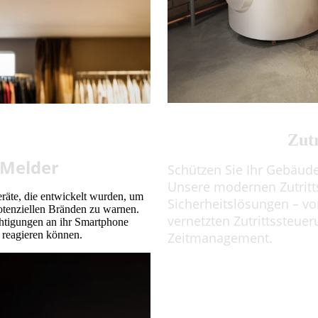
Zutr
-Melder
Schützen Sie Ihr Gebäude
Unsere modernen Zutritts
äte, die entwickelt wurden, um
Sicherheitslösungen – vo
potenziellen Bränden zu warnen.
vernetzten Zutrittssteue
chtigungen an ihr Smartphone
 reagieren können.
Zeitmanagement.