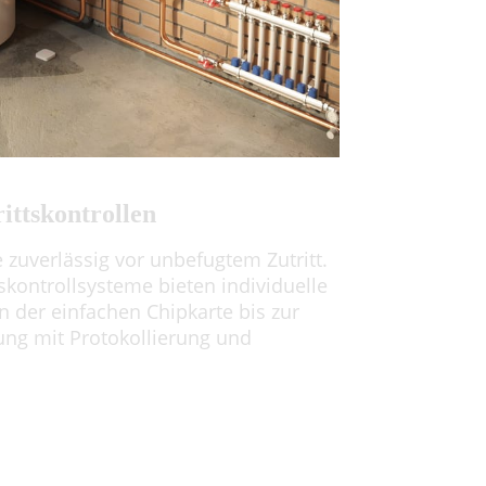
ittskontrollen
 zuverlässig vor unbefugtem Zutritt.
kontrollsysteme bieten individuelle
n der einfachen Chipkarte bis zur
rung mit Protokollierung und